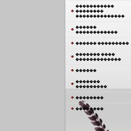
�����������
��������
��������������
������
������������
������ ���������
������� ����
�������������
������
�������
���������
��������
��������