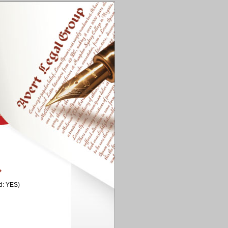
�
rd: YES)