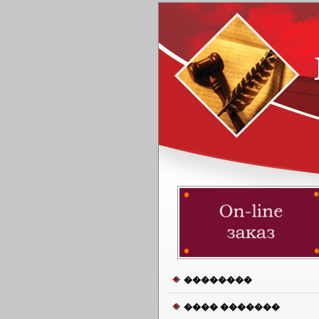
��������
���� �������