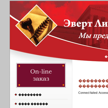
�
��������
�������
Connect failed: Access
��������
���� ������