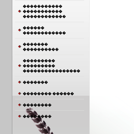
�����������
�����������
������������
������
������������
�������
����������
���������
���������
����������������
�������
�������� ������
��������
��������