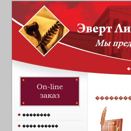
�
�������
��������
���� ������