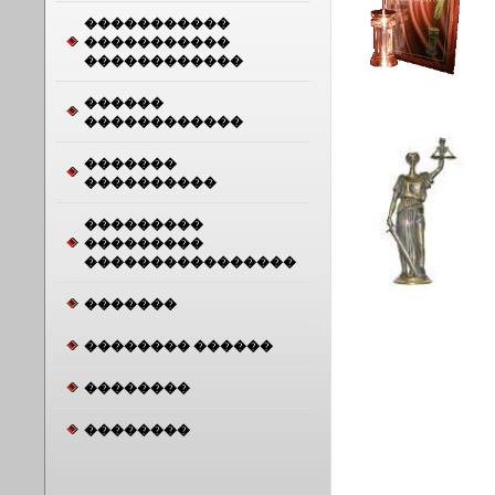
�����������
�����������
������������
������
������������
�������
����������
���������
���������
����������������
�������
�������� ������
��������
��������