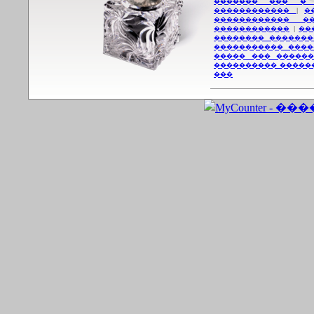
������� ��� �
������������
|
�
������������ �
������������
|
��
�������� �������
����������� ����
����� ��� ������
���������� �����
���