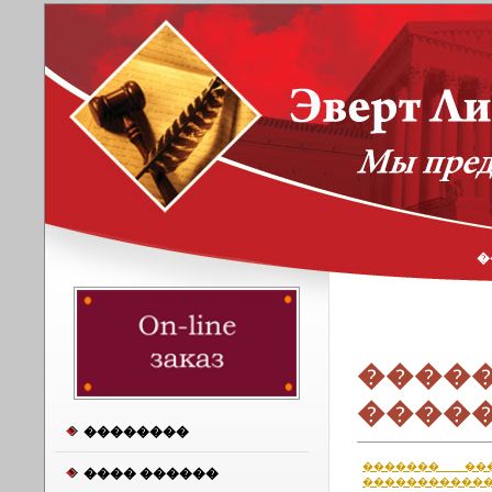
�
����
����
��������
������� �
���� ������
���������