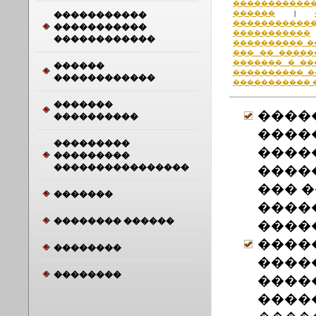
�����������
������
�����������
|
�����������
�����������
�����������
������������
���������� �
��� �� �����
������� � ��
������
���������� �
������������
����������� 
�������
����
����������
����
���������
����
���������
����������������
����
��� 
�������
����
�������� ������
����
����
��������
����
��������
����
����