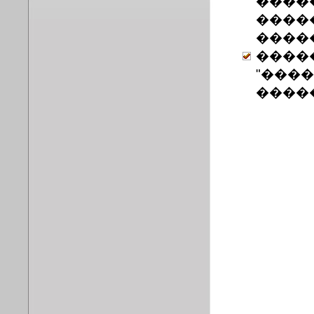
����
�����
����
����
"���
����