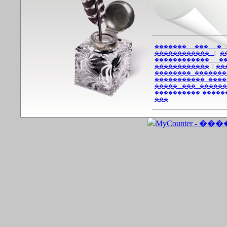
������� ��� �
������������
|
�
������������ �
������������
|
��
�������� �������
����������� ����
����� ��� ������
���������� �����
���