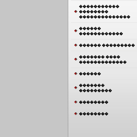
�����������
��������
��������������
������
������������
������ ���������
������� ����
�������������
������
�������
���������
��������
��������