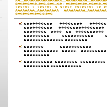
�� ���������������� ��������� ������
��������� ��� ��� I��
��������� ����� �
|
������ � ������, � ����� �������� �� �
��������/ ���������
��������� ��������
|
����������� � ���
���������� �������� �����
���������� ���������������� 
�������� ���� �� ���������� 
���������, ����������� ��
�������������� ��������.
������� ����������� ��
������������ �����, ���������
���������.
���������� �������� ���������
��������� �����������.