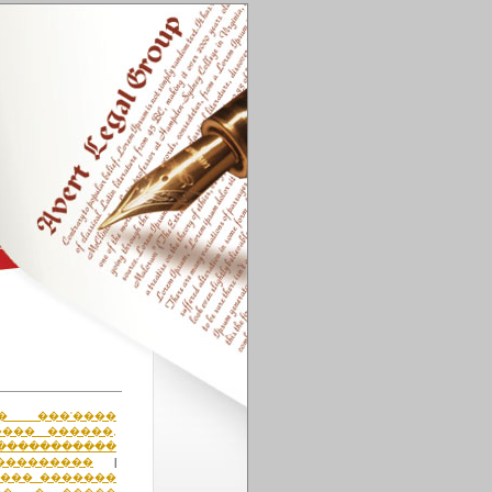
�� ���'����
��� ������,
������������
���������
|
��� �������