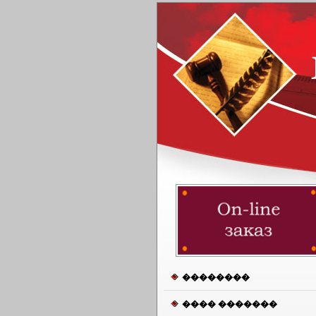
��������
���� �������