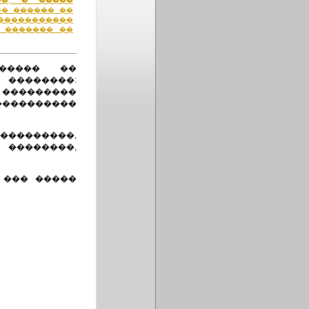
��, � �����
�� ������ ��
�����������
 ������� ��
������ ��
��������:
���������
��������
�������,
 ��������,
 ��� �����