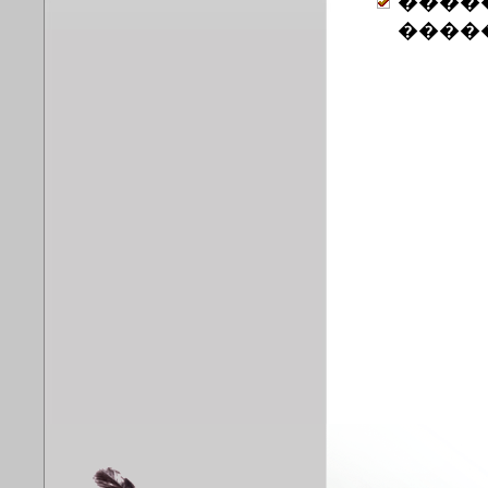
����
����