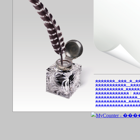
������� ��� � �
����������� ���
���������� �����
������������
|
��
���������������
����������� ����
���������� �����