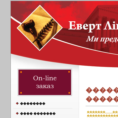
�����
����
��������
������� ��
���� �������
�����������