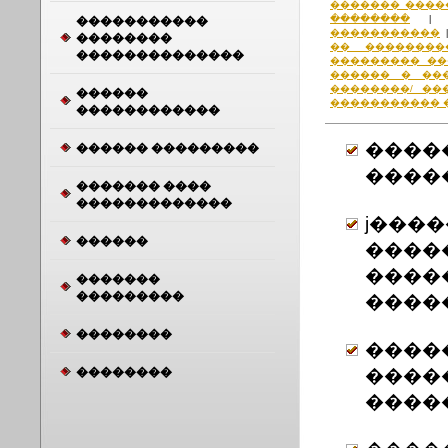
������� ����
��������
�����������
�����������
��������
�� ��������
��������������
��������� ��
������ � ��
��������/ ��
������
����������� 
������������
����
������ ���������
����
������� ����
�������������
ϳ���
������
����
����
�������
���������
����
��������
����
��������
����
����